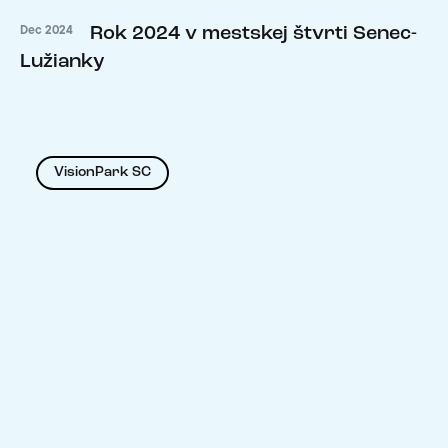
Rok 2024 v mestskej štvrti Senec-
Dec 2024
Lužianky
VisionPark SC