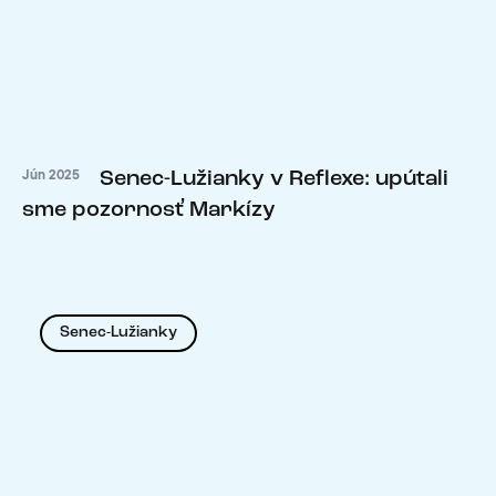
Senec-Lužianky v Reflexe: upútali
Jún 2025
sme pozornosť Markízy
Senec-Lužianky