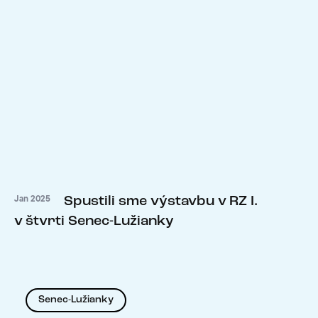
Spustili sme výstavbu v RZ I.
Jan 2025
v štvrti Senec-Lužianky
Senec-Lužianky