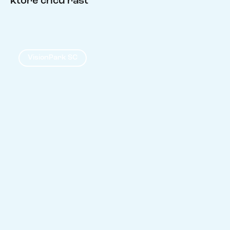
ktoré chcú rásť
VisionPark SC