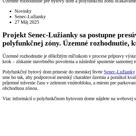
Územné rozhodnutie pre bytový dom a polyfunkčnú zónu očakávame 
Novinky
Senec-Lužianky
27 Máj 2025
Projekt Senec-Lužianky sa postupne presú
polyfunkčnej zóny. Územné rozhodnutie, k
Územné rozhodnutie je dôležitým míľnikom v procese prípravy výsta
krok – získanie stavebného povolenia a následné spustenie samotnej re
Polyfunkčný bytový dom prinesie do mestskej štvrte
Senec-Lužianky
sme ho tak, aby podporoval mestský charakter územia a ponúkol kvali
príjemné trávenie času v zelenom vnútrobloku, a miesto pre parkovan
obchodnou zónou.
Viac informácií o polyfunkčnom bytovom dome nájdete na webovej 