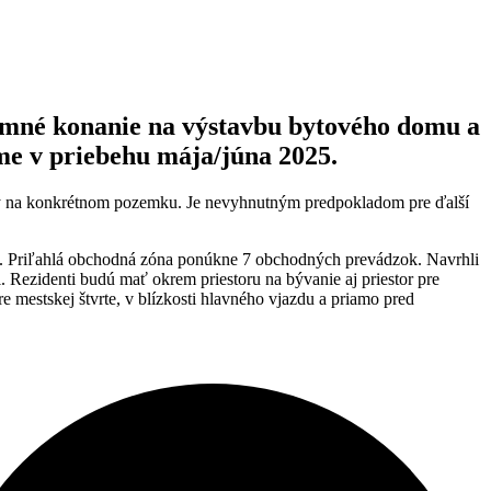
zemné konanie na výstavbu bytového domu a
me v priebehu mája/júna 2025.
vby na konkrétnom pozemku. Je nevyhnutným predpokladom pre ďalší
. Priľahlá obchodná zóna ponúkne 7 obchodných prevádzok. Navrhli
 Rezidenti budú mať okrem priestoru na bývanie aj priestor pre
 mestskej štvrte, v blízkosti hlavného vjazdu a priamo pred