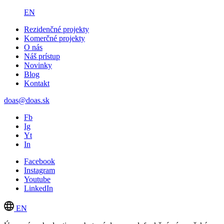
EN
Rezidenčné projekty
Komerčné projekty
O nás
Náš prístup
Novinky
Blog
Kontakt
doas@doas.sk
Fb
Ig
Yt
In
Facebook
Instagram
Youtube
LinkedIn
EN