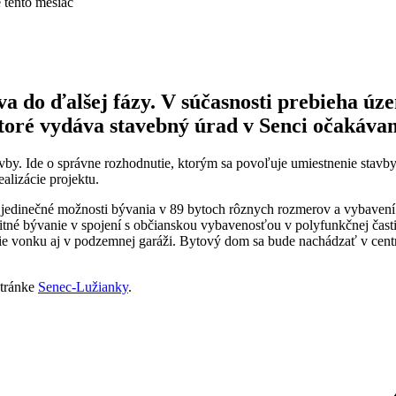
tento mesiac
va do ďalšej fázy. V súčasnosti prebieha ú
toré vydáva stavebný úrad v Senci očakáva
vby. Ide o správne rozhodnutie, ktorým sa povoľuje umiestnenie sta
alizácie projektu.
jedinečné možnosti bývania v 89 bytoch rôznych rozmerov a vybavení
tné bývanie v spojení s občianskou vybavenosťou v polyfunkčnej časti.
ie vonku aj v podzemnej garáži. Bytový dom sa bude nachádzať v centre
stránke
Senec-Lužianky
.