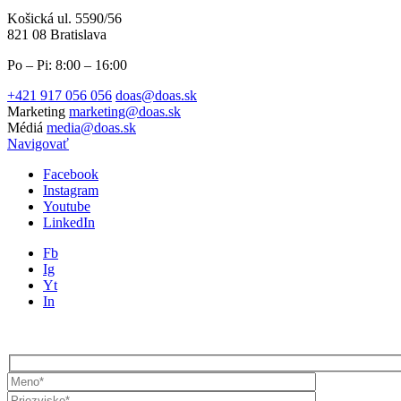
Košická ul. 5590/56
821 08 Bratislava
Po – Pi: 8:00 – 16:00
+421 917 056 056
doas@doas.sk
Marketing
marketing@doas.sk
Médiá
media@doas.sk
Navigovať
Facebook
Instagram
Youtube
LinkedIn
Fb
Ig
Yt
In