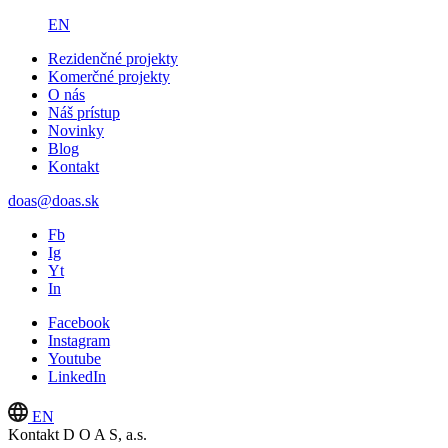
EN
Rezidenčné projekty
Komerčné projekty
O nás
Náš prístup
Novinky
Blog
Kontakt
doas@doas.sk
Fb
Ig
Yt
In
Facebook
Instagram
Youtube
LinkedIn
EN
Kontakt
D O A S, a.s.