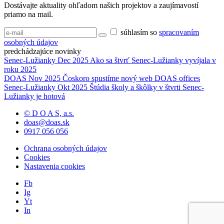
Dostávajte aktuality ohľadom našich projektov a zaujímavostí
priamo na mail.
súhlasím so
spracovaním
osobných údajov
predchádzajúce novinky
Senec-Lužianky
Dec 2025
Ako sa štvrť Senec-Lužianky vyvíjala v
roku 2025
DOAS
Nov 2025
Čoskoro spustíme nový web DOAS offices
Senec-Lužianky
Okt 2025
Štúdia školy a škôlky v štvrti Senec-
Lužianky je hotová
© D O A S, a.s.
doas@doas.sk
0917 056 056
Ochrana osobných údajov
Cookies
Nastavenia cookies
Fb
Ig
Yt
In