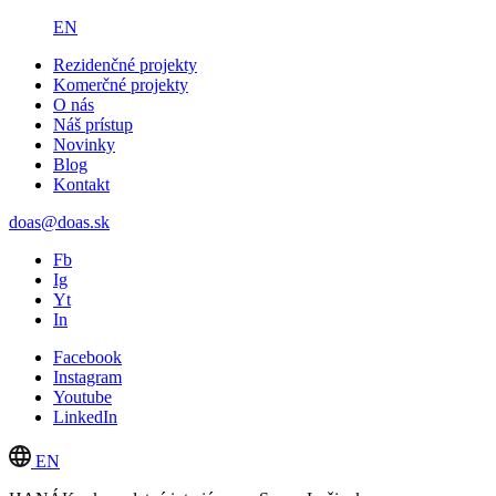
EN
Rezidenčné projekty
Komerčné projekty
O nás
Náš prístup
Novinky
Blog
Kontakt
doas@doas.sk
Fb
Ig
Yt
In
Facebook
Instagram
Youtube
LinkedIn
EN