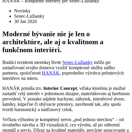
HANÁK – kompletné interiéry pre Senec-Lužianky
Novinky
Senec-Lužianky
30 Jan 2026
Moderné bývanie nie je len o
architektúre, ale aj o kvalitnom a
funkčnom interiéri.
Budúci rezidenti mestskej štvrte
Senec-Lužianky
môžu pri
zariaďovaní svojho domova využiť komplexné služby nášho
partnera, spoločnosti
HANÁK
, popredného výrobcu prémiových
interiérov na mieru.
HANÁK prináša tzv.
Interior Concept
, vďaka ktorému je možné
zariadiť celý interiér v jednotnom dizajne, materiálovom aj farebnom
prevedení. V ponuke nájdete kuchyne, nábytok, interiérové dvere,
šatníky, kúpeľne či obývacie priestory, navrhnuté tak, aby spolu
tvorili harmonický a nadčasový celok.
Veľkou výhodou je kompletný servis „pod jednou strechou“ – od
úvodného návrhu a 3D vizualizácií, cez výrobu, až po odbornú
montáž a servis. Dôraz na kvalitné materiály, precízne spracovanie a