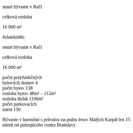
smart bývanie v Rači
celková rozloha
16 000 m²
#zlatekridlo
smart bývanie v Rači
celková rozloha
16 000 m²
počet polyfunkčných
bytových domov
4
počet bytov
138
rozloha bytov
48m² – 112m²
rozloha ihrísk
1100m²
počet parkovacích
miest
150
Bývanie v harmónii s prírodou na prahu lesov Malých Karpát len 15
minút od pulzujúceho centra Bratislavy