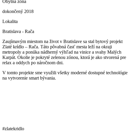
Obytná zóna
dokončený 2018
Lokalita
Bratislava - Rača
Zaujímavým miestom na život v Bratislave sa stal bytový projekt
Zlaté krídlo – Rača. Táto pôvabná časť mesta leží na okraji
metropoly a ponúka nádherný výhľad na vinice a svahy Malých
Karpát. Okolie je pokryté zelenou zónou, ktorá je ako stvorená pre
relax a oddych po náročnom dni.
V tomto projekte sme využili všetky moderné dostupné technológie
na vytvorenie smart bývania.
#zlatekridlo