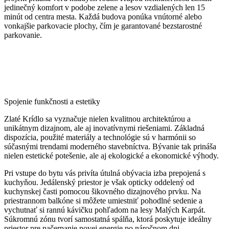
jedinečný komfort v podobe zelene a lesov vzdialených len 15
minút od centra mesta. Každá budova ponúka vnútorné alebo
vonkajšie parkovacie plochy, čím je garantované bezstarostné
parkovanie.
Spojenie funkčnosti a estetiky
Zlaté Krídlo sa vyznačuje nielen kvalitnou architektúrou a
unikátnym dizajnom, ale aj inovatívnymi riešeniami. Základná
dispozícia, použité materiály a technológie sú v harmónii so
súčasnými trendami moderného stavebníctva. Bývanie tak prináša
nielen estetické potešenie, ale aj ekologické a ekonomické výhody.
Pri vstupe do bytu vás privíta útulná obývacia izba prepojená s
kuchyňou. Jedálenský priestor je však opticky oddelený od
kuchynskej časti pomocou šikovného dizajnového prvku. Na
priestrannom balkóne si môžete umiestniť pohodlné sedenie a
vychutnať si rannú kávičku pohľadom na lesy Malých Karpát.
Súkromnú zónu tvorí samostatná spálňa, ktorá poskytuje ideálny
priestor pre načerpanie novej energie po náročnom dni.