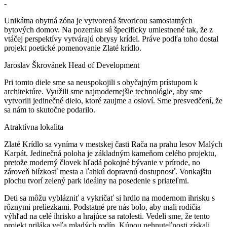
-
Unikátna obytná zóna je vytvorená štvoricou samostatných
bytových domov. Na pozemku sú špecificky umiestnené tak, že z
vtáčej perspektívy vytvárajú obrysy krídel. Práve podľa toho dostal
projekt poetické pomenovanie Zlaté krídlo.
Jaroslav Škrovánek
Head of Development
Pri tomto diele sme sa neuspokojili s obyčajným prístupom k
architektúre. Využili sme najmodernejšie technológie, aby sme
vytvorili jedinečné dielo, ktoré zaujme a osloví. Sme presvedčení, že
sa nám to skutočne podarilo.
Atraktívna lokalita
Zlaté Krídlo sa vyníma v mestskej časti Rača na prahu lesov Malých
Karpát. Jedinečná poloha je základným kameňom celého projektu,
pretože moderný človek hľadá pokojné bývanie v prírode, no
zároveň blízkosť mesta a ľahkú dopravnú dostupnosť. Vonkajšiu
plochu tvorí zelený park ideálny na posedenie s priateľmi.
Deti sa môžu vyblázniť a vykričať si hrdlo na modernom ihrisku s
rôznymi preliezkami. Podstatné pre nás bolo, aby mali rodičia
výhľad na celé ihrisko a hrajúce sa ratolesti. Vedeli sme, že tento
projekt priláka veľa mladých rodín. Kúpou nehnuteľnosti získali