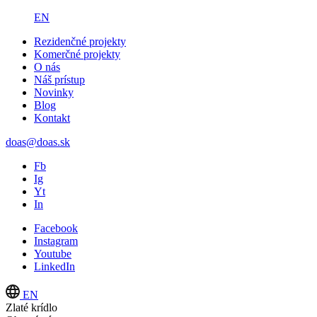
EN
Rezidenčné projekty
Komerčné projekty
O nás
Náš prístup
Novinky
Blog
Kontakt
doas@doas.sk
Fb
Ig
Yt
In
Facebook
Instagram
Youtube
LinkedIn
EN
Zlaté krídlo